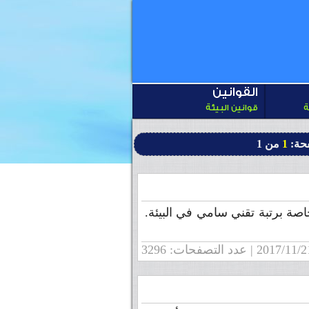
القوانين
ة
قوانين البيئة
حة:
1
من 1
اصة برتبة تقني سامي في البيئة.