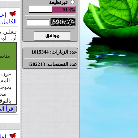
غيرنظيفة
51.3%
إعــ
الكامل.
تـعلـن م
أدنـــاه:
عدد الزيارات:
1615344
مناص
عدد التصفحات:
1202213
عون ا
المس
بموجب
محد
بالتو
إقرأ الم
إعلا