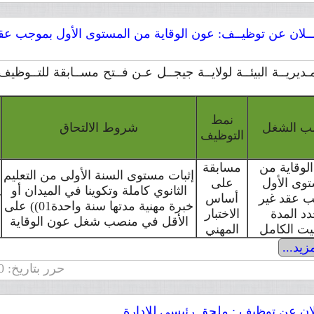
ـلان عن توظيــف: عون الوقاية من المستوى الأول بموجب عقد 
ـديريــة البيئــة لولايــة جيجــل عـن فــتح مســابقة للتــوظي
نمط
ب الشغل
شروط الالتحاق
التوظيف
ا
لوقاية من
مسابقة
إثبات مستوى السنة الأولى من التعليم
توى الأول
على
الثانوي كاملة وتكوينا في الميدان أو
 عقد غير
أساس
/
خبرة مهنية مدتها سنة واحدة01)) على
د المدة
الاختبار
الأقل في منصب شغل عون الوقاية
قيت الكامل
المهني
زيد...
حرر بتاريخ: 2014/11/30 | عدد التصفحات: 7844
ن عن توظيف : ملحق رئيسي للإدارة