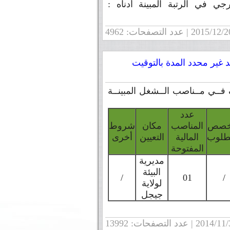
ي في الرتبة المبينة أدناه :
غير محدد المدة بالتوقيت
ف فــي مــناصب الــشغل المبينــة
عدد
تخصص
المناصب
مكان
شروط
طلوب
المالية
التعيين
أخرى
المفتوحة
مديرية
البيئة
/
01
/
لولاية
جيجل