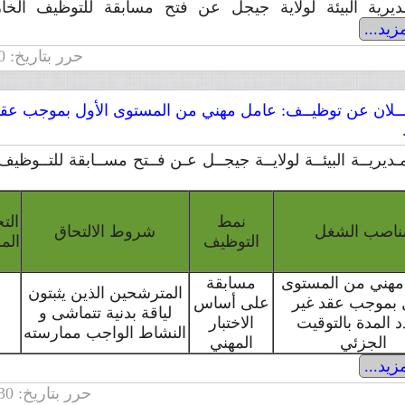
يرية البيئة لولاية جيجل عن فتح مسابقة للتوظيف الخارج
زيد...
حرر بتاريخ: 2015/12/20 | عدد التصفحات: 4962
ـلان عن توظيــف: عامل مهني من المستوى الأول بموجب عقد 
ـديريــة البيئــة لولايــة جيجــل عـن فــتح مســابقة للتــوظي
نمط
ال
ناصب الشغل
شروط الالتحاق
التوظيف
الم
مهني من المستوى
مسابقة
المترشحين الذين يثبتون
ل بموجب عقد غير
على أساس
لياقة بدنية تتماشى و
 المدة بالتوقيت
الاختبار
النشاط الواجب ممارسته
الجزئي
المهني
زيد...
حرر بتاريخ: 2014/11/30 | عدد التصفحات: 13992