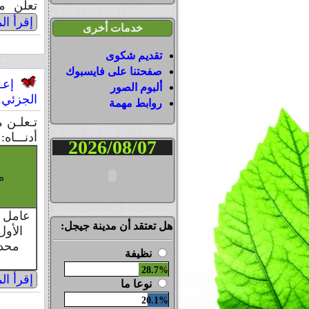
تعلن مد
إقرأ الم
خدمات أخرى
تقديم شكوى
صفحتنا على فايسبوك
إعــ
ألبوم الصور
الجزئي.
روابط مهمة
تـعلـن م
أدنـــاه:
2026/08/07
م
عامل 
هل تعتقد أن مدينة جيجل:
الأو
محدد
نظيفة
28.7%
إقرأ الم
نوعا ما
20.1%