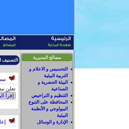
الرئيسية
المصال
صفحة البداية
المصالح
مصالح المديرية
التصنيف ا
التحسيس و الاعلام و
التربية البيئية
مسابق
البيئة الحضرية و
تعلن مد
الصناعية
إقرأ الم
التنظيم و التراخيص
المحافظة على التنوع
البيولوجي و الأنظمة
البيئية
إعلا
الإدارة و الوسائل