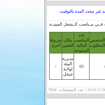
غير محدد المدة بالتوقيت
ف فــي مــناصب الــشغل المبينــة
عدد
التخصص
المناصب
مكان
شروط
لمطلوب
المالية
التعيين
أخرى
المفتوحة
مديرية
البيئة
/
03
لولاية
جيجل