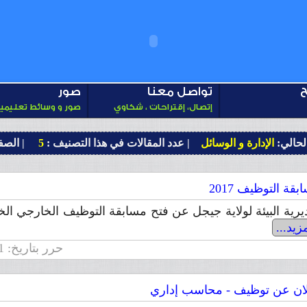
ح
تواصل معنا
صور
إتصال، إقتراحات ، شكاوي
صور و وسائط تعليمي
لحالي:
الإدارة و الوسائل
| عدد المقالات في هذا التصنيف :
5
| الصف
ة التوظيف 2017
يرية البيئة لولاية جيجل عن فتح مسابقة التوظيف الخارجي الخ
زيد...
حرر بتاريخ: 2017/11/21 | عدد التصفحات: 3296
ن عن توظيف - محاسب إداري